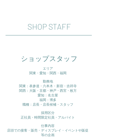
SHOP STAFF
ショップスタッフ
エリア
関東・愛知・関西・福岡
勤務地
関東：表参道・六本木・新宿・吉祥寺
関西：大阪・京都・神戸・西宮・枚方
愛知：名古屋
福岡：博多
職種：店長・店長候補・スタッフ
採用区分
正社員・時間限定社員・アルバイト
仕事内容
店頭での接客・販売・ディスプレイ・イベントや販促
等の企画